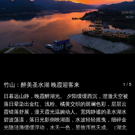
竹山：醉美圣水湖 晚霞迎客来
1 / 5
日暮远山静，晚霞醉湖光。 夕阳缓缓西沉，澄澈天空被
落日晕染出金红、浅粉、橘黄交织的斑斓色彩，层层云
霞错落舒展，漫天霞光温婉动人。宽阔静谧的圣水湖水
碧波荡漾，落日光影倒映湖面，水波轻轻摇曳，细碎金
光随涟漪缓缓浮动，水天一色，景致浑然天成。（湖北
日报客户端通讯员 张睿）