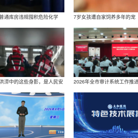
普通库房违规囤积危险化学
7岁女孩遭自家饲养多年的宠
品，主要负责人一问三不知
物狗突袭，面部被咬伤10多
处，嘴唇被撕裂
洪涝中的这些身影，是人民安
2026年全市审计系统工作推
全感的来源！辛苦了
会召开