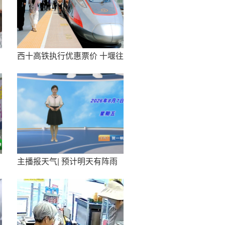
西十高铁执行优惠票价 十堰往
返西安6.4折起
主播报天气| 预计明天有阵雨
或雷阵雨 局地大雨或暴雨