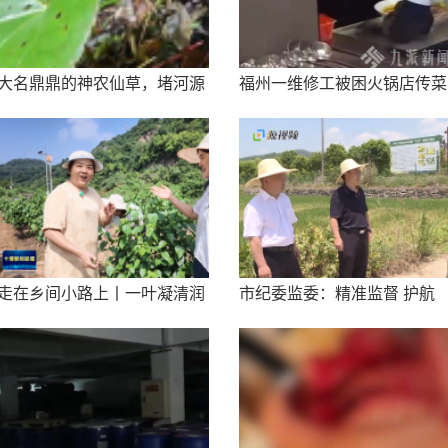
大名鼎鼎的神农仙草，堵河源
福州一维修工被困火锅店传菜
发现“江边一碗水”野生群落
梯身亡
走在乡间小路上丨一叶凝清润
市纪委监委：精准监督 护航
非遗拓富路
“三夏”生产