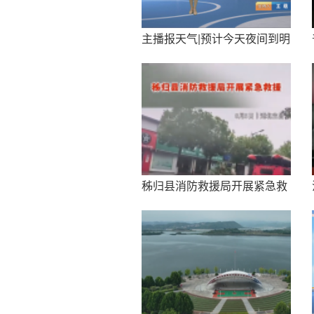
主播报天气|预计今天夜间到明
天 多云有分散阵雨或雷阵雨
秭归县消防救援局开展紧急救
援