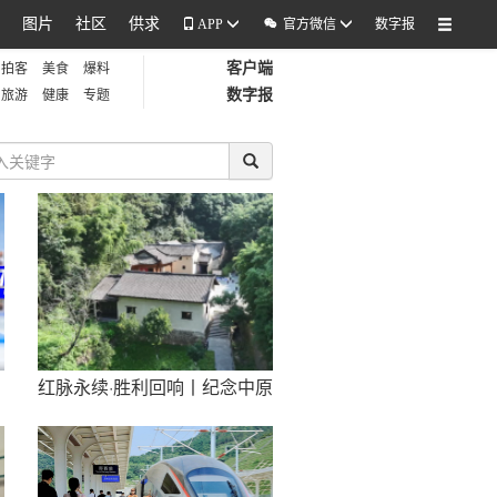
图片
社区
供求

APP
官方微信
数字报
客户端
拍客
美食
爆料
数字报
旅游
健康
专题
红脉永续·胜利回响丨纪念中原
突围胜利80周年系列短视频
——古院