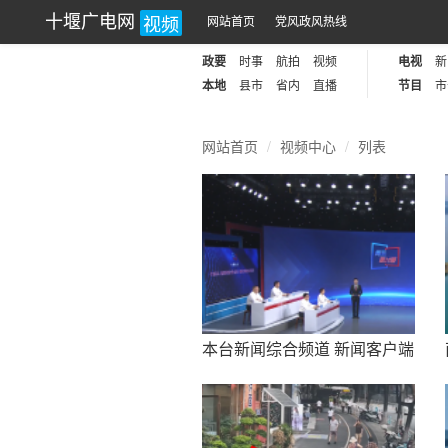
视频
十堰广电网
网站首页
党风政风热线
政要
时事
航拍
视频
电视
新
本地
县市
省内
直播
节目
市
网站首页
视频中心
列表
本台新闻综合频道 新闻客户端
微信视频号今晚同步播出 《周
五面对面》聚焦竹溪：建强省
际节点县 做优农旅大文章