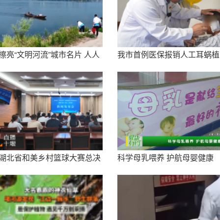
擦亮“文明河流”城市名片 人人
我市首例医保报销人工耳蜗植
争当守井人
入手术成功实施
湖北省和美乡村篮球大赛总决
科学母乳喂养 护航母婴健康
赛8月13日在郧阳区开赛