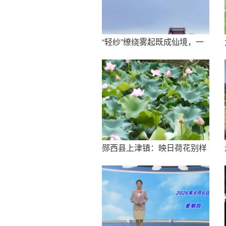
“轻纱”缭绕雾起既成仙境，一
城山水美成水墨长卷
郧西县上津镇：映日荷花别样
红