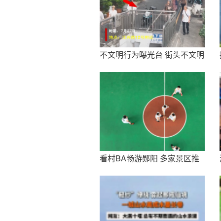
不文明行为曝光台 街头不文明
行为曝光
看村BA畅游郧阳 多家景区推
出观赛福利