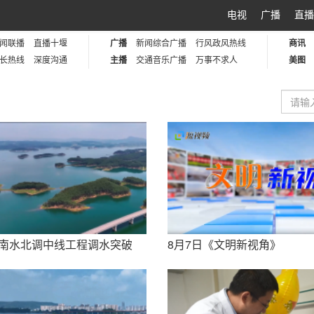
电视
广播
直播
闻联播
直播十堰
广播
新闻综合广播
行风政风热线
商讯
长热线
深度沟通
主播
交通音乐广播
万事不求人
美图
南水北调中线工程调水突破
8月7日《文明新视角》
800亿立方米