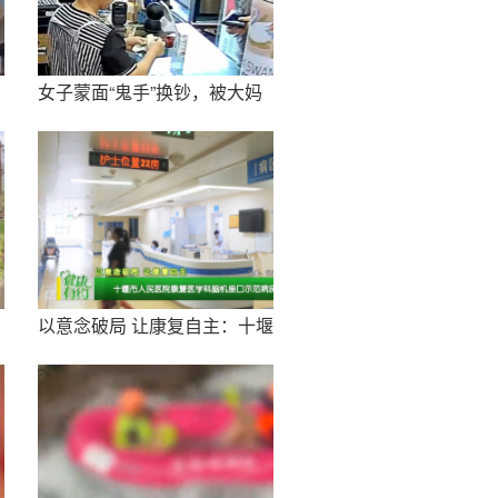
女子蒙面“鬼手”换钞，被大妈
当场揭穿
以意念破局 让康复自主：十堰
市人民医院康复医学科脑机接
口示范病房正式启用