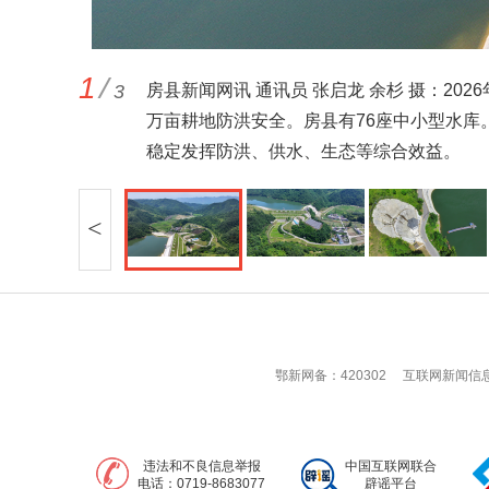
1
/
3
房县新闻网讯 通讯员 张启龙 余杉 摄：2
万亩耕地防洪安全。房县有76座中小型水
稳定发挥防洪、供水、生态等综合效益。
<
鄂新网备：420302
互联网新闻信息服
违法和不良信息举报
中国互联网联合
电话：0719-8683077
辟谣平台