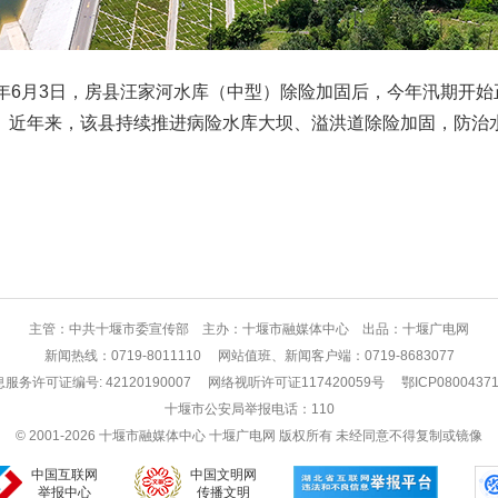
026年6月3日，房县汪家河水库（中型）除险加固后，今年汛期开
库。近年来，该县持续推进病险水库大坝、溢洪道除险加固，防治
主管：中共十堰市委宣传部 主办：十堰市融媒体中心 出品：十堰广电网
新闻热线：0719-8011110 网站值班、新闻客户端：0719-8683077
务许可证编号: 42120190007
网络视听许可证117420059号
鄂ICP0800437
十堰市公安局举报电话：110
© 2001-2026 十堰市融媒体中心 十堰广电网 版权所有 未经同意不得复制或镜像
中国互联网
中国文明网
举报中心
传播文明