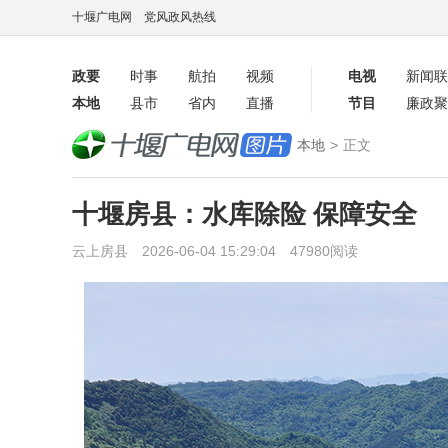
十堰广电网
党风政风热线
政要
时事
航拍
视频
电视
新闻联
本地
县市
省内
直播
节目
廉政聚
客户端
本地
>
正文
数字报
十堰房县：水库除险 保障安全
云上房县 2026-06-04 15:29:04 47980阅读