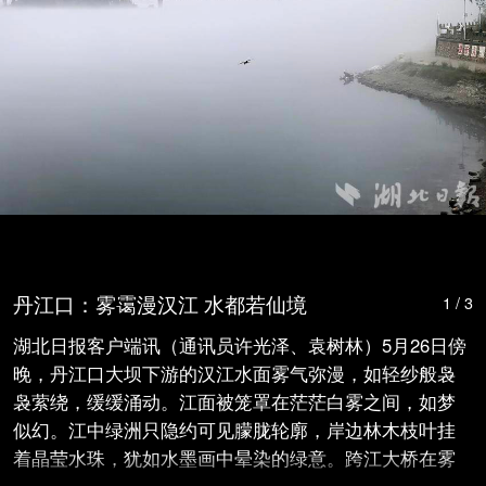
丹江口：雾霭漫汉江 水都若仙境
1 / 3
湖北日报客户端讯（通讯员许光泽、袁树林）5月26日傍
晚，丹江口大坝下游的汉江水面雾气弥漫，如轻纱般袅
袅萦绕，缓缓涌动。江面被笼罩在茫茫白雾之间，如梦
似幻。江中绿洲只隐约可见朦胧轮廓，岸边林木枝叶挂
着晶莹水珠，犹如水墨画中晕染的绿意。跨江大桥在雾
色中时隐时现，远处楼宇被水雾轻笼，虚实交错，宛若