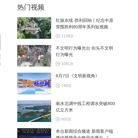
热门视频
日展演在东风61小学举行
12687次
红脉永续·胜利回响丨纪念中原
突围胜利80周年系列短视频
赵燕名师工作室启动仪式在
——古院
东风61小学举行
1138次
14990次
不文明行为曝光台 街头不文明
行为曝光
东风61小学：趣味数学活动
周，点亮智慧之光
1091次
13193次
8月7日《文明新视角》
全市思政一体化活动在东风
740次
61小学举办
15962次
南水北调中线工程调水突破800
亿立方米
602次
本台新闻综合频道 新闻客户端
微信视频号今晚同步播出 《周