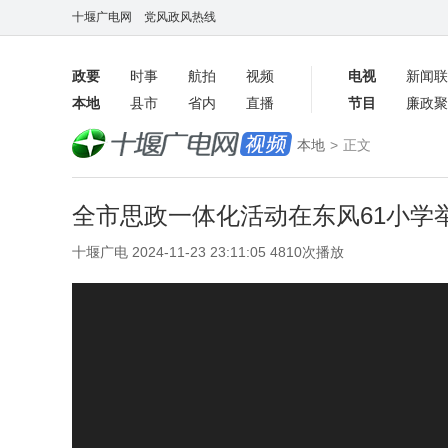
十堰广电网
党风政风热线
政要
时事
航拍
视频
电视
新闻联
本地
县市
省内
直播
节目
廉政聚
客户端
本地
>
正文
数字报
全市思政一体化活动在东风61小学
十堰广电 2024-11-23 23:11:05 4810次播放