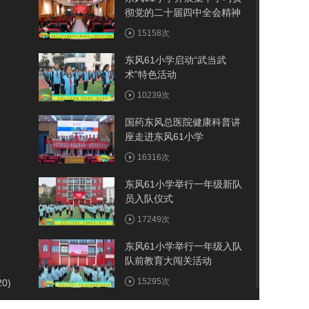
彻党的二十届四中全会精神
15158次
东风61小学启动“武当武
术”特色活动
10239次
国药东风总医院健康科普讲
座走进东风61小学
16316次
东风61小学举行一年级新队
员入队仪式
17249次
东风61小学举行一年级入队
队前教育大闯关活动
15295次
20)
张湾区第四教联体世界读书