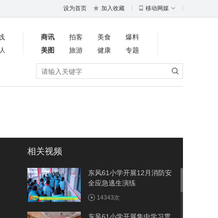
设为首页
加入收藏
移动网媒
线
商讯
拍客
美食
爆料
人
美图
旅游
健康
专题
相关视频
东风61小学开展12月消防安
全应急逃生演练
14343次
东风61小学开展集中学习贯