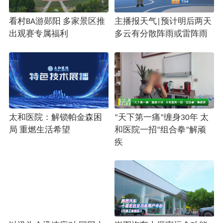
看村BA游郧阳 多家景区推
主播报天气|预计明后两天
出观赛专属福利
多云有分散阵雨或雷阵雨
太和医院：解锁帕金森困
“天下第一痛”缠身30年 太
局 重燃生活希望
和医院一招“组合拳”解顽
疾