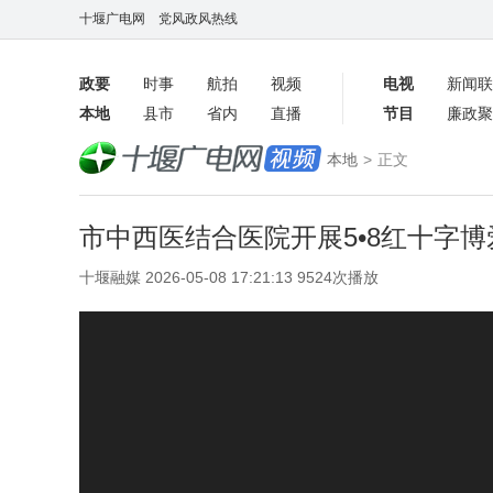
十堰广电网
党风政风热线
政要
时事
航拍
视频
电视
新闻联
本地
县市
省内
直播
节目
廉政聚
客户端
本地
>
正文
数字报
市中西医结合医院开展5•8红十字
十堰融媒 2026-05-08 17:21:13 9524次播放