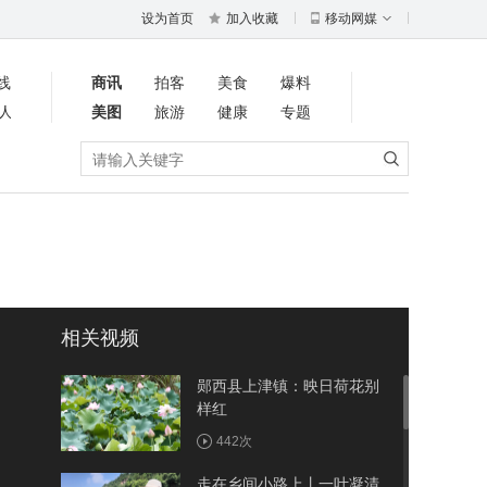
设为首页
加入收藏
移动网媒
线
商讯
拍客
美食
爆料
人
美图
旅游
健康
专题
相关视频
郧西县上津镇：映日荷花别
样红
442次
走在乡间小路上丨一叶凝清