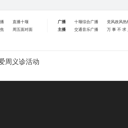
播
直播十堰
广播
十堰综合广播
党风政风热
焦
周五面对面
主播
交通音乐广播
万事不求
博爱周义诊活动