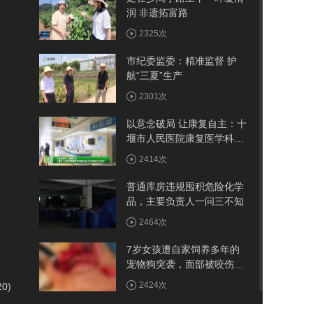
润 非遗拓富路
2325次
市纪委监委：精准监督 护
航“三夏”生产
2301次
以意念破局 让康复自主：十
堰市人民医院康复医学科脑
机接口示范病房正式启用
2414次
普通库房违规囤积危险化学
品，主要负责人一问三不知
2464次
7岁女孩遭自家饲养多年的
宠物狗突袭，面部被咬伤10
多处，嘴唇被撕裂
2424次
20)
频繁翻船，救援迟缓，央视