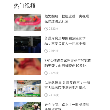
热门视频
曝光网红漂流乱象
2833次
频繁翻船，救援迟缓，央视曝
光网红漂流乱象
2026年全市审计系统工作推
进会召开
2833次
1141次
普通库房违规囤积危险化学
品，主要负责人一问三不知
十堰全面推进食品安全“互联
网+AI监管”工作
2464次
1568次
7岁女孩遭自家饲养多年的宠物
狗突袭，面部被咬伤10多处，
看村BA游郧阳 多家景区推
嘴唇被撕裂
出观赛专属福利
2424次
3083次
以意念破局 让康复自主：十堰
市人民医院康复医学科脑机接
口示范病房正式启用
2414次
走在乡间小路上丨一叶凝清润
非遗拓富路