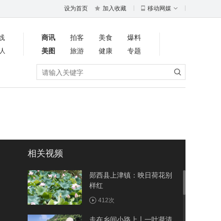
设为首页
加入收藏
移动网媒
线
商讯
拍客
美食
爆料
人
美图
旅游
健康
专题
相关视频
郧西县上津镇：映日荷花别
样红
412次
走在乡间小路上丨一叶凝清