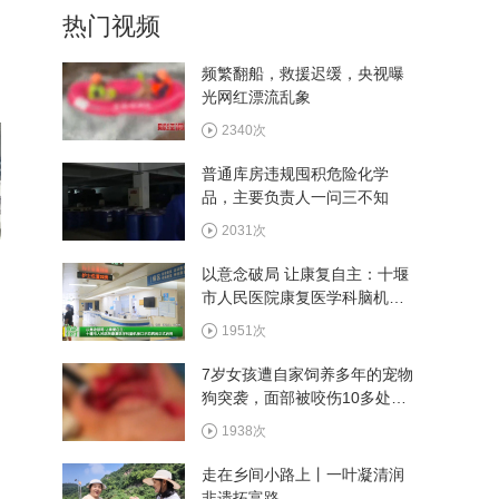
热门视频
曝光网红漂流乱象
2340次
频繁翻船，救援迟缓，央视曝
光网红漂流乱象
2026年全市审计系统工作推
进会召开
2340次
1111次
普通库房违规囤积危险化学
品，主要负责人一问三不知
十堰全面推进食品安全“互联
网+AI监管”工作
2031次
1532次
以意念破局 让康复自主：十堰
市人民医院康复医学科脑机接
看村BA游郧阳 多家景区推
口示范病房正式启用
出观赛专属福利
1951次
3051次
7岁女孩遭自家饲养多年的宠物
狗突袭，面部被咬伤10多处，
嘴唇被撕裂
1938次
走在乡间小路上丨一叶凝清润
非遗拓富路