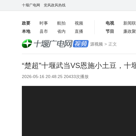
十堰广电网
党风政风热线
政要
时事
航拍
视频
电视
新闻联
本地
县市
省内
直播
节目
廉政聚
客户端
源视频
>
正文
数字报
“楚超”十堰武当VS恩施小土豆，
2026-05-16 20:48:25 20433次播放