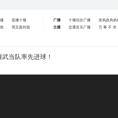
播
直播十堰
广播
十堰综合广播
党风政风热
焦
周五面对面
主播
交通音乐广播
万事不求
十堰武当队率先进球！