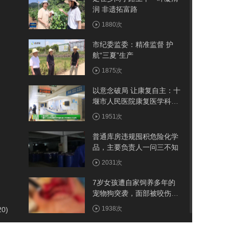
润 非遗拓富路
1880次
市纪委监委：精准监督 护
航“三夏”生产
1875次
以意念破局 让康复自主：十
堰市人民医院康复医学科脑
机接口示范病房正式启用
1951次
普通库房违规囤积危险化学
品，主要负责人一问三不知
2031次
7岁女孩遭自家饲养多年的
宠物狗突袭，面部被咬伤10
多处，嘴唇被撕裂
1938次
20)
频繁翻船，救援迟缓，央视