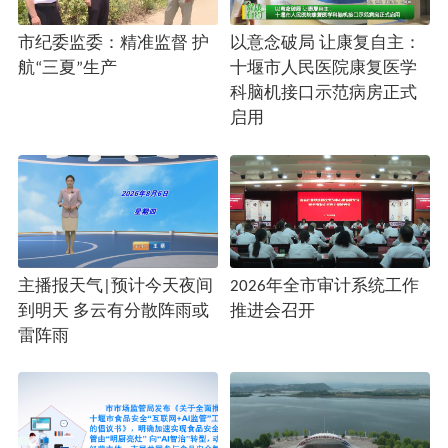
市纪委监委：精准监督 护
以意念破局 让康复自主：
航“三夏”生产
十堰市人民医院康复医学
科脑机接口示范病房正式
启用
主播报天气|预计今天夜间
2026年全市审计系统工作
到明天 多云有分散阵雨或
推进会召开
雷阵雨