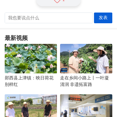
发表
最新视频
郧西县上津镇：映日荷花
走在乡间小路上丨一叶凝
别样红
清润 非遗拓富路