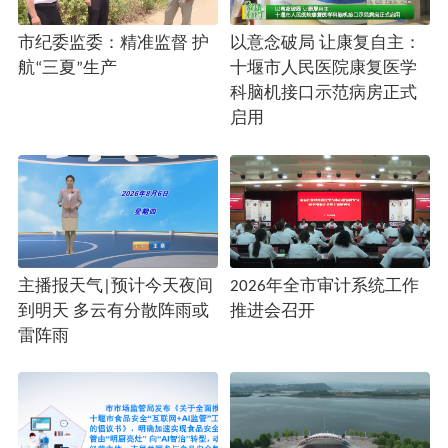
市纪委监委：精准监督 护
以意念破局 让康复自主：
航“三夏”生产
十堰市人民医院康复医学
科脑机接口示范病房正式
启用
主播报天气|预计今天夜间
2026年全市审计系统工作
到明天 多云有分散阵雨或
推进会召开
雷阵雨