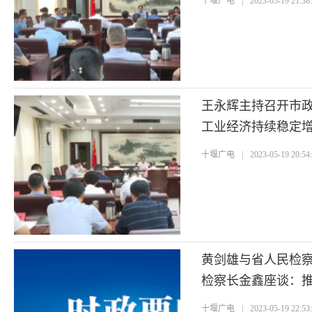
十堰广电
|
2023-05-19 21:38
王永辉主持召开市
工业经济持续稳定增
型发展
十堰广电
|
2023-05-19 20:54
黄剑雄与省人民检
检察长金鑫座谈：推
会和谐稳定
十堰广电
|
2023-05-19 22:53