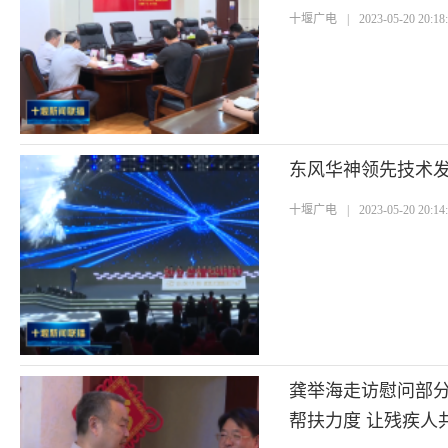
十堰广电
|
2023-05-20 20:18
东风华神领先技术发
十堰广电
|
2023-05-20 20:14
龚举海走访慰问部
帮扶力度 让残疾人