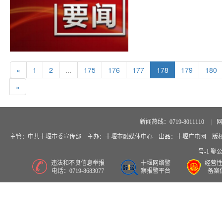
«
1
2
...
175
176
177
178
179
180
»
新闻热线：0719-8011110
|
网
主管：中共十堰市委宣传部 主办：十堰市融媒体中心 出品：十堰广电网 版权所有
号-1
鄂公网
违法和不良信息举报
十堰网络警
经营
电话：0719-8683077
察报警平台
备案