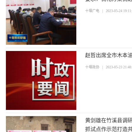
十堰广电
|
2023-05-24 19:11
赵哲出席全市木本
十堰政协
|
2023-05-23 21:48
黄剑雄在竹溪县调
抓试点作示范打造共