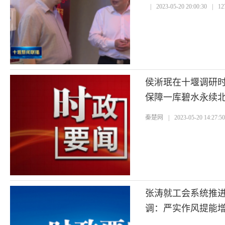
|
2023-05-20 20:00:30
|
1
侯淅珉在十堰调研
保障一库碧水永续
秦楚网
|
2023-05-20 14:27:5
张涛就工会系统推
调：严实作风提能增