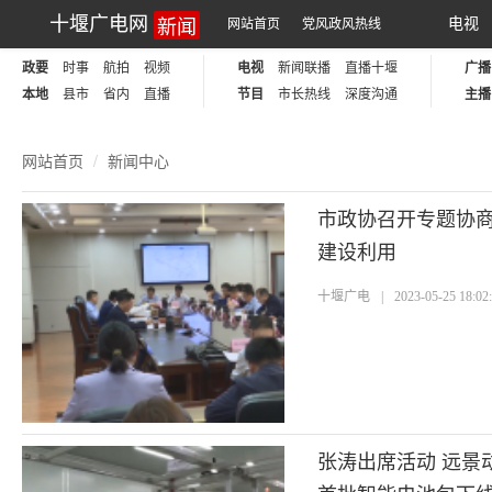
新闻
十堰广电网
电视
网站首页
党风政风热线
政要
时事
航拍
视频
电视
新闻联播
直播十堰
广播
本地
县市
省内
直播
节目
市长热线
深度沟通
主播
网站首页
新闻中心
市政协召开专题协商
建设利用
十堰广电
|
2023-05-25 18:02
张涛出席活动 远景