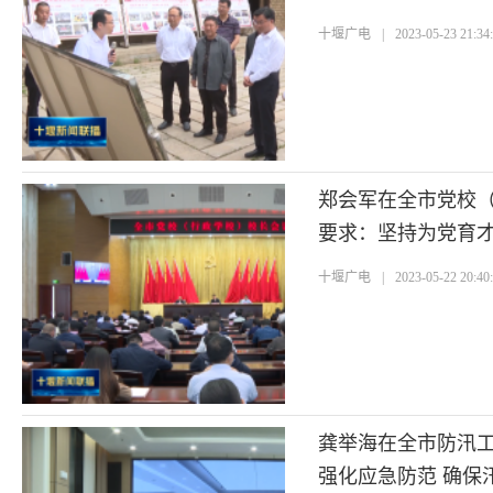
风把群众的事情办
十堰广电
|
2023-05-23 21:34
郑会军在全市党校
要求：坚持为党育才
根本要求
十堰广电
|
2023-05-22 20:40
龚举海在全市防汛
强化应急防范 确保