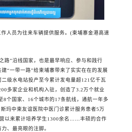
作人员为往来车辆提供服务。(柬埔寨金港高速
绸之路”沿线国家，也是最早响应、参与和践行
共建“一带一路”给柬埔寨带来了实实在在的发展
二级水电站投产至今累计发电量超121亿千瓦
00多家企业和机构入驻，创造了3.2万个就业
至8个国家、16个城市的17条航线，通航一年多
;考斯玛中柬友谊医院中医门诊累计服务患者5万
运营以来累计培养学生1300余名……丰硕的合作
有力、最亮眼的注脚。