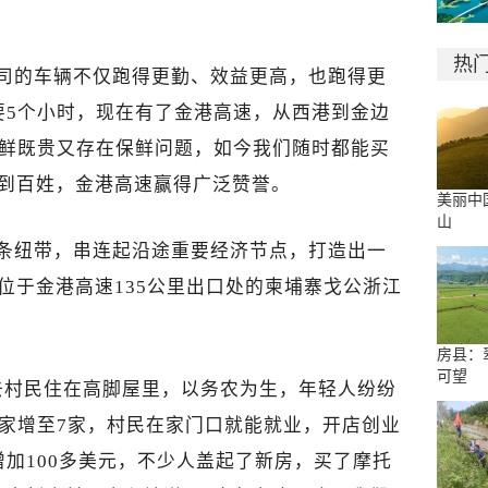
热
公司的车辆不仅跑得更勤、效益更高，也跑得更
要5个小时，现在有了金港高速，从西港到金边
海鲜既贵又存在保鲜问题，如今我们随时都能买
业到百姓，金港高速赢得广泛赞誉。
美丽中
山
一条纽带，串连起沿途重要经济节点，打造出一
位于金港高速135公里出口处的柬埔寨戈公浙江
房县：
可望
去村民住在高脚屋里，以务农为生，年轻人纷纷
家增至7家，村民在家门口就能就业，开店创业
加100多美元，不少人盖起了新房，买了摩托