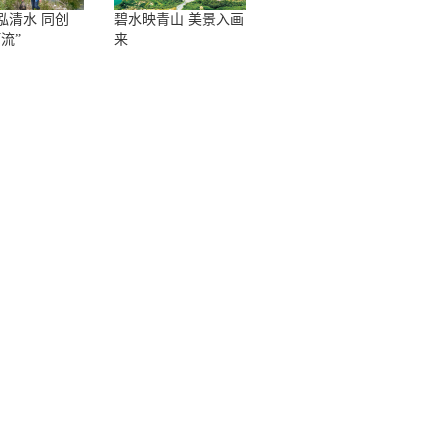
泓清水 同创
碧水映青山 美景入画
流”
来