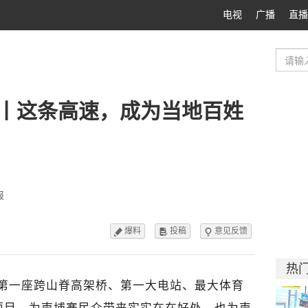
电视
广播
直播
丨这条高速，成为当地百姓
报
爆料
投稿
意见反馈



热
、第一座跨山脊高架桥、第一大电站、最大体育