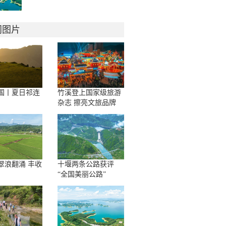
门图片
国丨夏日祁连
竹溪登上国家级旅游
杂志 擦亮文旅品牌
翠浪翻涌 丰收
十堰两条公路获评
“全国美丽公路”