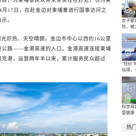
项目，为柬埔寨民众带来实实在在好处，也为柬
4月17日，在赴金边对柬埔寨进行国事访问之
表示。
女子蒙
钞，被
光炽热、天空晴朗。金边市中心以西约16公里
速公路——金港高速的入口。金港高速连接柬埔
努克港，运营两年半以来，累计服务民众超过
“轻纱
仙境，
水墨长
科学母
婴健康
热