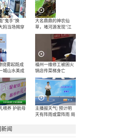
面“鬼手”换
大名鼎鼎的神农仙
大妈当场揭穿
草，堵河源发现“江
边一碗水”野生群落
”缭绕雾起既成
福州一维修工被困火
一城山水美成
锅店传菜梯身亡
卷
乳喂养 护航母
主播报天气| 预计明
天有阵雨或雷阵雨 局
地大雨或暴雨
门新闻