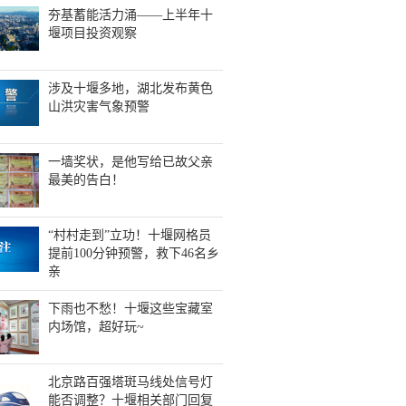
夯基蓄能活力涌——上半年十
堰项目投资观察
涉及十堰多地，湖北发布黄色
山洪灾害气象预警
一墙奖状，是他写给已故父亲
最美的告白！
“村村走到”立功！十堰网格员
提前100分钟预警，救下46名乡
亲
下雨也不愁！十堰这些宝藏室
内场馆，超好玩~
北京路百强塔斑马线处信号灯
能否调整？十堰相关部门回复