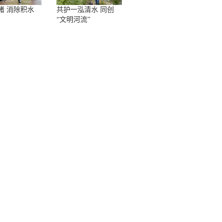
堵 消除积水
共护一泓清水 同创
“文明河流”