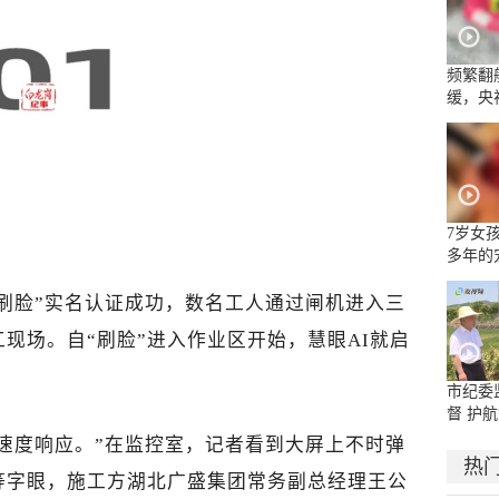
频繁翻
缓，央
流乱象
7岁女
多年的
面部被
嘴唇被
“刷脸”实名认证成功，数名工人通过闸机进入三
现场。自“刷脸”进入作业区开始，慧眼AI就启
市纪委
督 护航
速度响应。”在监控室，记者看到大屏上不时弹
热
”等字眼，施工方湖北广盛集团常务副总经理王公