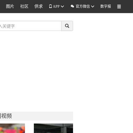
图片
社区
供求

APP
官方微信
数字报
门视频