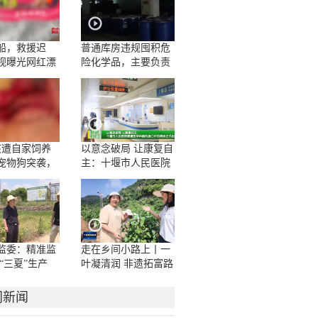
船，救援迟
普通库房违规囤积危
视曝光网红漂
险化学品，主要负责
人一问三不知
孩遭自家饲养
以意念破局 让康复自
宠物狗突袭，
主：十堰市人民医院
咬伤10多处，
康复医学科脑机接口
撕裂
示范病房正式启用
监委：精准监
走在乡间小路上丨一
“三夏”生产
叶凝清润 非遗拓富路
门新闻