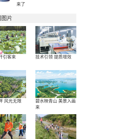
来了
门图片
开引客来
技术引领 提质增效
畔 风光无限
碧水映青山 美景入画
来