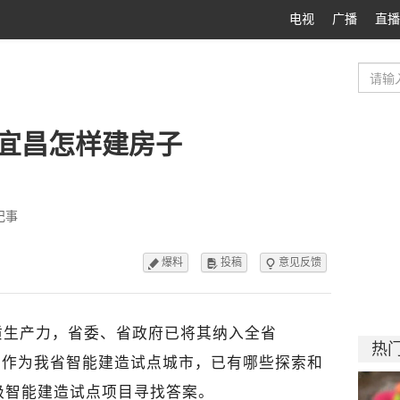
电视
广播
直播
，宜昌怎样建房子
纪事
爆料
投稿
意见反馈



质生产力，省委、省政府已将其纳入全省
热
宜昌市作为我省智能建造试点城市，已有哪些探索和
级智能建造试点项目寻找答案。