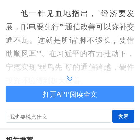
他一针见血地指出，“经济要发
展，邮电要先行”“通信改善可以弥补交
通不足。这就是所谓‘脚不够长，要借
助顺风耳’”。在习近平的有力推动下，
宁德实现“弱鸟先飞”的通信跨越，硬件
投资环境得到极大改善。
打开APP阅读全文
党的十八大以来，习近平总书记深
刻洞察和敏锐把握信息革命发展大势，
发表
提出建设网络强国的战略目标，并将拥
有良好的信息基础设施作为建设网络强