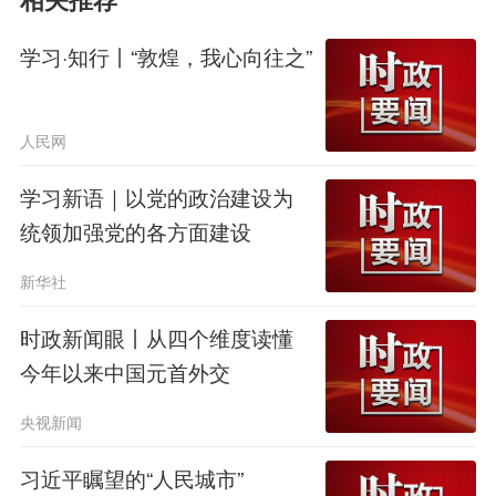
相关推荐
国的重要内容。
学习·知行丨“敦煌，我心向往之”
如何打通经济社会发展的信息“大
动脉”?
人民网
学习新语｜以党的政治建设为
2021年10月，总书记在主持十九
统领加强党的各方面建设
届中央政治局第三十四次集体学习时给
新华社
出答案：加快建设以5G网络、全国一
时政新闻眼丨从四个维度读懂
体化数据中心体系、国家产业互联网等
今年以来中国元首外交
为抓手的高速泛在、天地一体、云网融
央视新闻
合、智能敏捷、绿色低碳、安全可控的
习近平瞩望的“人民城市”
智能化综合性数字信息基础设施。