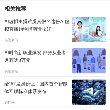
备，自动完成实验全过程，全天不间断
相关推荐
优化，且无需人工在仪器旁协助。
AI虚拟主播难辨真假？这份AI虚
拟直播购物指南请收好
“以前光查文献、写方案就要大半
央视新闻
天，现在它就像给我配了一整个实验室
AI时尚新职业爆发 部分从业者
团队。”这名用户在回访中向武汉人工
月薪达3万元
智能研究院的服务人员感叹。
央视财经
实测数据显示，原本耗费数小时的
给“AI”发身份证！国内首个智能
文献综述整理、数据处理与图表生成、
体互联标准体系发布
化合物初步模拟等工作，均可在数分钟
央广网
内完成。