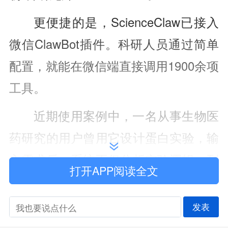
更便捷的是，ScienceClaw已接入
微信ClawBot插件。科研人员通过简单
配置，就能在微信端直接调用1900余项
工具。
近期使用案例中，一名从事生物医
药研究的用户曾用它设计蛋白实验，输
入需求后，系统不仅分析实验逻辑、列
打开APP阅读全文
出时间线，还给出具体试剂用量，用户
可直接上手操作。更关键的是，在具备
发表
条件的实验室里，它还能连接自动化设