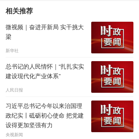
“传播好”，润泽人心。
相关推荐
考察时，习近平总书记同来自各地
微视频｜奋进开新局 实干挑大
梁
的游客亲切交谈。有人高声说：“我们
是来看小学课本里的古迹。”习近平总
新华社
书记对大家说：“都是慕名而来啊！中
总书记的人民情怀｜“扎扎实实
建设现代化产业体系”
华文明博大精深，值得我们多到实地去
寻溯。”
人民日报
习近平总书记今年以来治国理
2025年，龙门石窟累计接待国内外
政纪实丨砥砺初心使命 把党建
游客851万人次。“习近平总书记指出，
设得更加坚强有力
文旅融合前景广阔，要推动文旅产业高
央视新闻