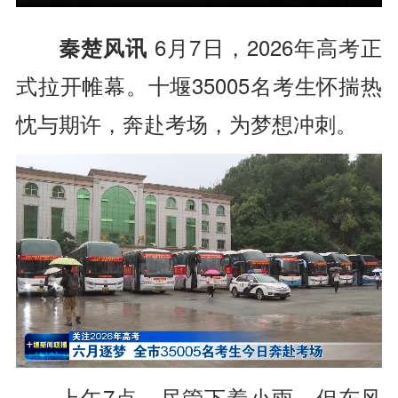
秦楚风讯
6月7日，2026年高考正
式拉开帷幕。十堰35005名考生怀揣热
忱与期许，奔赴考场，为梦想冲刺。
上午7点，尽管下着小雨，但东风