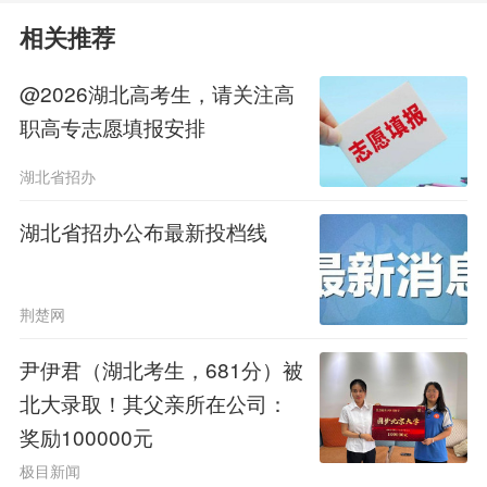
式为考生减压。
相关推荐
@2026湖北高考生，请关注高
职高专志愿填报安排
湖北省招办
湖北省招办公布最新投档线
荆楚网
高考期间，十堰教育、公安、交
尹伊君（湖北考生，681分）被
通、社区等多部门协同联动，在考点周
北大录取！其父亲所在公司：
奖励100000元
边设立保障点，全力做好考试组织和考
极目新闻