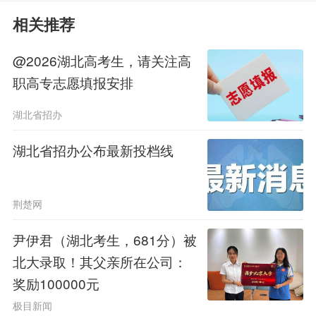
现和发展潜力。
相关推荐
一是优化试卷结构，为“深度思
@2026湖北高考生，请关注高
考”留出时间。2026年高考数学试卷继
职高专志愿填报安排
续保持全卷19题的题量，让学生有充足
湖北省招办
的时间去分析和思考，从而充分展示其
湖北省招办公布最新投档线
思维品质。试卷灵活科学地安排试题顺
序，如全国Ⅰ卷，起始题采用统计、向
荆楚网
量、集合的排列顺序，同时把立体几何
尹伊君（湖北考生，681分）被
排在解答题起始题的位置等，要求学生
北大录取！其父亲所在公司：
奖励100000元
必须针对每道题进行真实的现场思考，
极目新闻