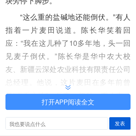
块旁停下脚步。
“这么重的盐碱地还能倒伏。”有人
指着一片麦田说道。陈长华笑着回
应：“我在这儿种了10多年地，头一回
见麦子倒伏。”陈长华是华中农大校
友、新疆云深处农业科技有限责任公司
总经理。他说，这片麦田在多年前曾
是“不毛之地”，后来一年种一季小麦，
打开APP阅读全文
麦子稀稀拉拉，收成很不理想。
发表
改变从2025年7月开始。在华中农