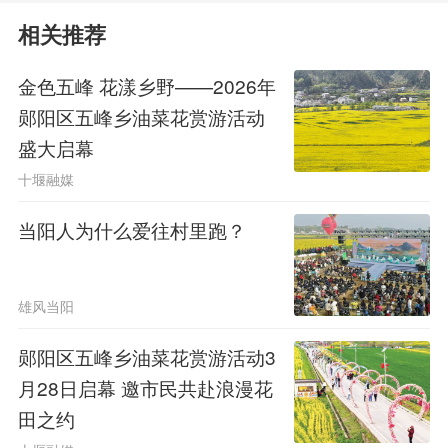
大油菜团队指导下，陈长华在麦收后复
相关推荐
播耐盐碱油菜，把产出的油菜全部翻压
金色五峰 花漾乡野——2026年
作绿肥，再种冬小麦。被“滋养”过的土
郧阳区五峰乡油菜花赏游活动
壤改善显著，长出了沉甸甸的麦子。经
盛大启幕
测产，今年的小麦亩产358.12公斤，比
十堰融媒
一年前未翻压时增产109.12公斤，增幅
当阳人为什么爱往村里跑？
达到45.72%。
雄风当阳
“生物改良盐碱地，还得靠油
郧阳区五峰乡油菜花赏游活动3
菜。”陈长华说，耕地盐碱化严重、土
月28日启幕 邀市民共赴浪漫花
地贫瘠、秋冬饲草短缺，新疆三大农业
田之约