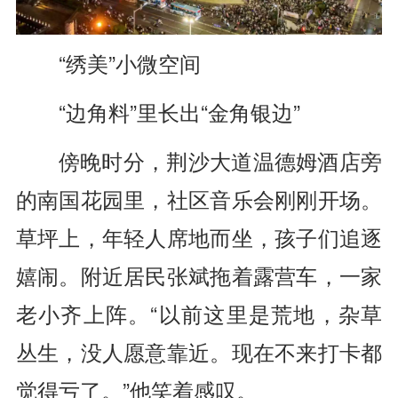
“绣美”小微空间
“边角料”里长出“金角银边”
傍晚时分，荆沙大道温德姆酒店旁
的南国花园里，社区音乐会刚刚开场。
草坪上，年轻人席地而坐，孩子们追逐
嬉闹。附近居民张斌拖着露营车，一家
老小齐上阵。“以前这里是荒地，杂草
丛生，没人愿意靠近。现在不来打卡都
觉得亏了。”他笑着感叹。