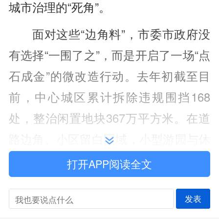
城市治理的“死角”。
面对这些“边角料”，市委市政府没
有选择“一围了之”，而是开启了一场“点
石成金”的微改造行动。去年初截至目
前，中心城区累计拆除违规围挡168
处，整治闲置地块367万平方米。在道
路边角、小区留白区域，小型游园与休
闲绿地如雨后春笋般涌现;在交通节
打开APP阅读全文
点、老旧小区周边，3万余个停车泊位
发表
见缝插针，有效缓解了老城区的停车焦