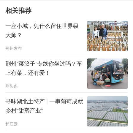
虑。
相关推荐
一座小城，凭什么留住世界级
大师？
荆州发布
荆州“菜篮子”专线你坐过吗？车
上有菜，还有爱！
荆头条
寻味湖北土特产 | 一串葡萄成就
取舍之间，尽显治理智慧。近年
乡村“甜蜜产业”
来，中心城区累计激活151处小微公共
长江云
空间，建设城市绿道181公里，新增绿