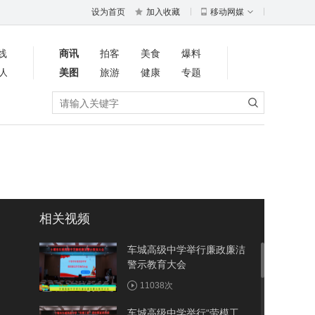
设为首页
加入收藏
移动网媒
线
商讯
拍客
美食
爆料
人
美图
旅游
健康
专题
相关视频
车城高级中学举行廉政廉洁
警示教育大会
11038次
车城高级中学举行“劳模工