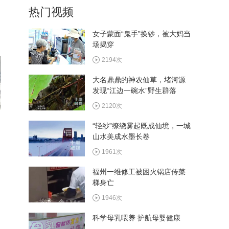
热门视频
年”老教师颁发纪念章
21395次
女子蒙面“鬼手”换钞，被大妈当
场揭穿
车城高级中学青蓝工程考核
课圆满收官
2194次
20091次
大名鼎鼎的神农仙草，堵河源
发现“江边一碗水”野生群落
车城高级中学教师古诗词音
乐会圆满举办
2120次
24197次
“轻纱”缭绕雾起既成仙境，一城
山水美成水墨长卷
车城高级中学举行美术作品
展暨文艺交流座谈会
1961次
22294次
福州一维修工被困火锅店传菜
梯身亡
1946次
科学母乳喂养 护航母婴健康