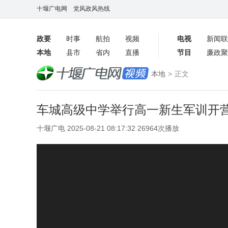
十堰广电网
党风政风热线
政要
时事
航拍
视频
电视
新闻联
本地
县市
省内
直播
节目
廉政聚
客户端
本地
>
正文
数字报
车城高级中学举行高一新生军训开营
十堰广电 2025-08-21 08:17:32 26964次播放