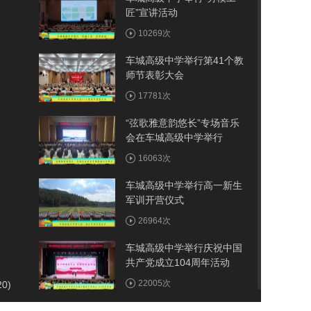
匠”宣讲活动
10269次
车城高级中学举行第41个教
师节表彰大会
17781次
“弦歌雅意韵悠长”专场音乐
会在车城高级中学举行
16063次
车城高级中学举行高一新生
军训开营仪式​
26964次
车城高级中学举行庆祝中国
共产党成立104周年活动
22005次
20)
车城高级中学为“光荣在党50