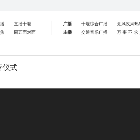
播
直播十堰
广播
十堰综合广播
党风政风热
焦
周五面对面
主播
交通音乐广播
万事不求
仪式​