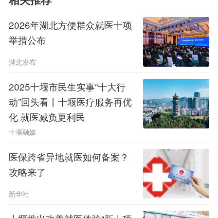
相关推荐
平台的互联互通。届时，全市二级及以
2026年湖北方便群众就医十项
上医疗机构将全部实现检查检验结果省
举措公布
内跨域线上互认。
湖北发布
今年5月27日，十堰市卫健委以医
2025十堰市民生实事“十大行
疗领域专项整治为抓手，着力办好民生
动”回头看丨十堰医疗服务再优
实事，在省内率先推行普通门诊
“一次
化 就医减负更利民
十堰融媒
挂号管三天”服务
，
并在十堰36家二级
医保跨省异地就医如何备案？
以上医疗机构实施。
攻略来了
延伸阅读>>>
新华社
十堰推出十项措施改善就医体验，